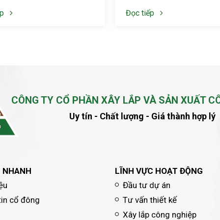
ếp
Đọc tiếp
CÔNG TY CỔ PHẦN XÂY LẮP VÀ SẢN XUẤT C
Uy tín - Chất lượng - Giá thành hợp lý
T NHANH
LĨNH VỰC HOẠT ĐỘNG
iệu
Đầu tư dự án
tin cổ đông
Tư vấn thiết kế
Xây lắp công nghiệp