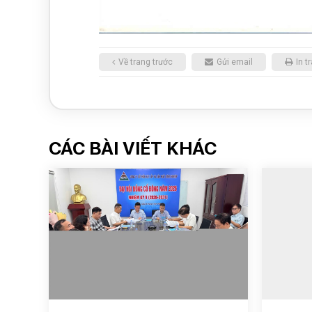
Về trang trước
Gửi email
In t
CÁC BÀI VIẾT KHÁC