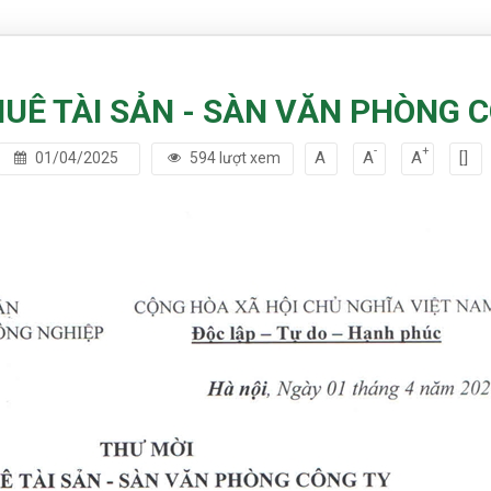
UÊ TÀI SẢN - SÀN VĂN PHÒNG 
-
+
A
A
A
[]
01/04/2025
594 lượt xem