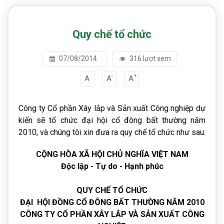
Quy chế tổ chức
07/08/2014
316 lượt xem
-
+
A
A
A
Công ty Cổ phần Xây lắp và Sản xuất Công nghiệp dự
kiến sẽ tổ chức đại hội cổ đông bất thường năm
2010, và chúng tôi xin đưa ra quy chế tổ chức như sau:
CỘNG HÒA XÃ HỘI CHỦ NGHĨA VIỆT NAM
Độc lập - Tự do - Hạnh phúc
QUY CHẾ TỔ CHỨC
ĐẠI HỘI ĐỒNG CỔ ĐÔNG BẤT THƯỜNG NĂM 2010
CÔNG TY CỔ PHẦN XÂY LẮP VÀ SẢN XUẤT CÔNG