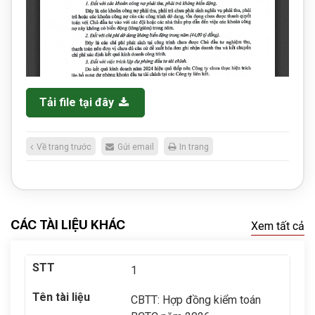
Tải file tại đây
Về trang trước
Gửi email
In trang
CÁC TÀI LIỆU KHÁC
Xem tất cả
1
CBTT: Hợp đồng kiểm toán