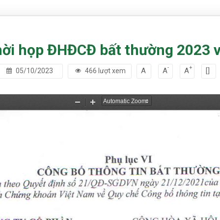
i họp ĐHĐCĐ bất thường 2023 và
-
+
A
A
A
[]
05/10/2023
466 lượt xem