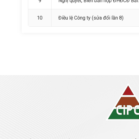
9
Nghị quyết, Biên bản họp ĐHĐCĐ Bấ
10
Điều lệ Công ty (sửa đổi lần 8)