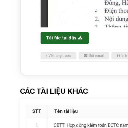
Tải file tại đây
Về trang trước
Gửi email
In t
CÁC TÀI LIỆU KHÁC
STT
Tên tài liệu
1
CBTT: Hợp đồng kiểm toán BCTC nă