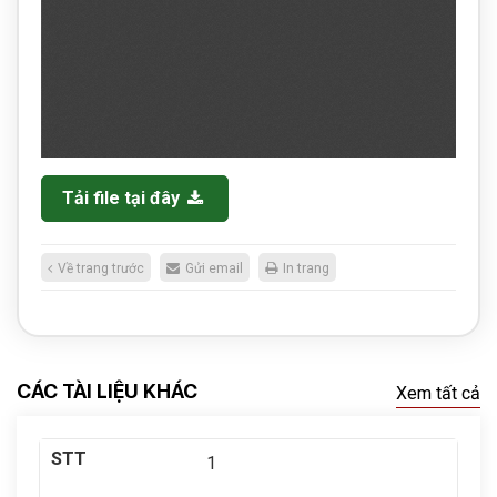
Tải file tại đây
Về trang trước
Gửi email
In trang
CÁC TÀI LIỆU KHÁC
Xem tất cả
1