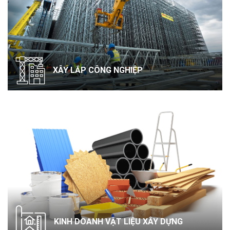
XÂY LẮP CÔNG NGHIỆP
KINH DOANH VẬT LIỆU XÂY DỰNG