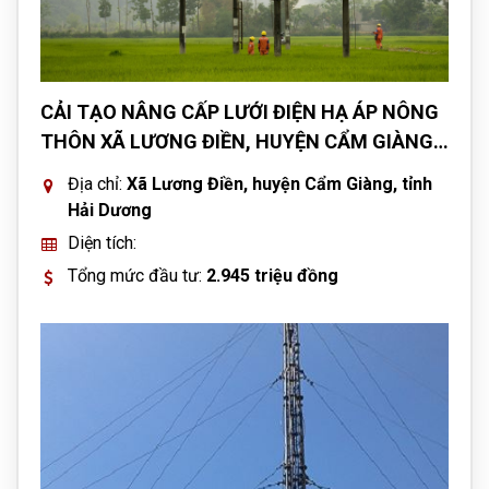
CẢI TẠO NÂNG CẤP LƯỚI ĐIỆN HẠ ÁP NÔNG
THÔN XÃ LƯƠNG ĐIỀN, HUYỆN CẨM GIÀNG,
TỈNH HẢI DƯƠNG
Địa chỉ:
Xã Lương Điền, huyện Cẩm Giàng, tỉnh
Hải Dương
Diện tích:
Tổng mức đầu tư:
2.945 triệu đồng