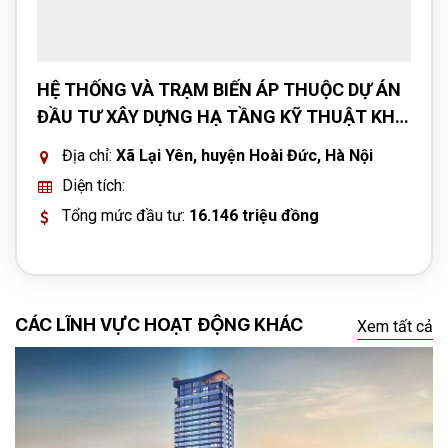
HỆ THỐNG VÀ TRẠM BIẾN ÁP THUỘC DỰ ÁN
ĐẦU TƯ XÂY DỰNG HẠ TẦNG KỸ THUẬT KHU
ĐẤT DỊCH VỤ KỸ THUẬT XÃ LẠI YÊN, HUYỆN
Địa chỉ:
Xã Lại Yên, huyện Hoài Đức, Hà Nội
HOÀI ĐỨC
Diện tích:
Tổng mức đầu tư:
16.146 triệu đồng
CÁC LĨNH VỰC HOẠT ĐỘNG KHÁC
Xem tất cả