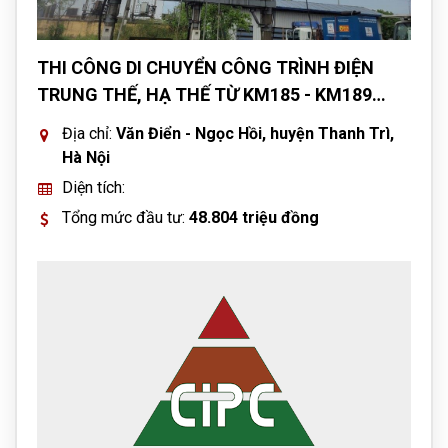
THI CÔNG DI CHUYỂN CÔNG TRÌNH ĐIỆN
TRUNG THẾ, HẠ THẾ TỪ KM185 - KM189
THUỘC DỰ ÁN CẢI TẠO NÂNG CẤP QUỐC LỘ
Địa chỉ:
Văn Điển - Ngọc Hồi, huyện Thanh Trì,
1A ĐOẠN VĂN ĐIỂN - NGỌC HỒI, HUYỆN
Hà Nội
THANH TRÌ, HÀ NỘI
Diện tích:
Tổng mức đầu tư:
48.804 triệu đồng