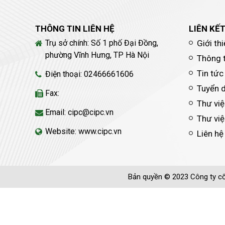
THÔNG TIN LIÊN HỆ
LIÊN KẾ
Trụ sở chính: Số 1 phố Đại Đồng,
Giới th
phường Vĩnh Hưng, TP Hà Nội
Thông 
Tin tức
Điện thoại: 02466661606
Tuyển 
Fax:
Thư việ
Email: cipc@cipc.vn
Thư việ
Website: www.cipc.vn
Liên hệ
Bản quyền © 2023 Công ty cổ