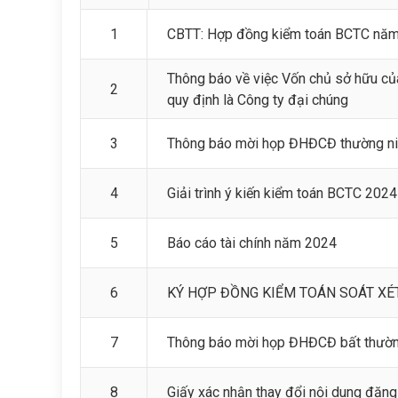
1
CBTT: Hợp đồng kiểm toán BCTC nă
Thông báo về việc Vốn chủ sở hữu c
2
quy định là Công ty đại chúng
3
Thông báo mời họp ĐHĐCĐ thường n
4
Giải trình ý kiến kiểm toán BCTC 2024
5
Báo cáo tài chính năm 2024
6
KÝ HỢP ĐỒNG KIỂM TOÁN SOÁT XÉ
7
Thông báo mời họp ĐHĐCĐ bất thường
8
Giấy xác nhận thay đổi nội dung đăng